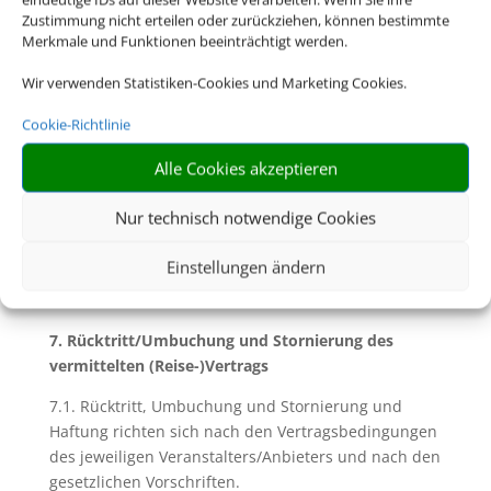
6.2. Soweit mit Ihnen nicht ausdrücklich vereinbart,
Zustimmung nicht erteilen oder zurückziehen, können bestimmte
sind Sie für die Einhaltung dieser Pass- und
Merkmale und Funktionen beeinträchtigt werden.
Visumserfordernisse sowie der
gesundheitspolizeilichen Formalitäten und aller
Wir verwenden Statistiken-Cookies und Marketing Cookies.
weiteren für die Durchführung der Reise geltenden
Cookie-Richtlinie
gesetzlichen Vorschriften die Reisenden selbst
verantwortlich. Dazu gehört insbesondere die
Alle Cookies akzeptieren
rechtzeitige Beantragung von Visa für das
Bestimmungsland. Für eine etwaige Verletzung
Nur technisch notwendige Cookies
solcher Vorschriften und deren Folgen haften wir
nicht.
Einstellungen ändern
7. Rücktritt/Umbuchung und Stornierung des
vermittelten (Reise-)Vertrags
7.1. Rücktritt, Umbuchung und Stornierung und
Haftung richten sich nach den Vertragsbedingungen
des jeweiligen Veranstalters/Anbieters und nach den
gesetzlichen Vorschriften.