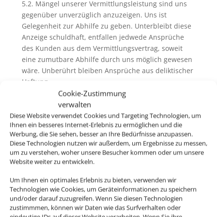
5.2. Mängel unserer Vermittlungsleistung sind uns
gegenüber unverzüglich anzuzeigen. Uns ist
Gelegenheit zur Abhilfe zu geben. Unterbleibt diese
Anzeige schuldhaft, entfallen jedwede Ansprüche
des Kunden aus dem Vermittlungsvertrag, soweit
eine zumutbare Abhilfe durch uns möglich gewesen
wäre. Unberührt bleiben Ansprüche aus deliktischer
Haftung.
Cookie-Zustimmung
verwalten
Diese Website verwendet Cookies und Targeting Technologien, um
6. Pass-, Visa und gesundheitspolizeiliche
Ihnen ein besseres Internet-Erlebnis zu ermöglichen und die
Formalitäten
Werbung, die Sie sehen, besser an Ihre Bedürfnisse anzupassen.
Diese Technologien nutzen wir außerdem, um Ergebnisse zu messen,
6.1. Bei der Buchung von Pauschalreisen werden Sie
um zu verstehen, woher unsere Besucher kommen oder um unsere
von uns und ggfs. vom Reiseveranstalter über
Website weiter zu entwickeln.
allgemeine Pass- und Visumserfordernisse des
Bestimmungslandes, sowie die ungefähren Fristen
Um Ihnen ein optimales Erlebnis zu bieten, verwenden wir
Technologien wie Cookies, um Geräteinformationen zu speichern
der Erlangung von Visa sowie
und/oder darauf zuzugreifen. Wenn Sie diesen Technologien
gesundheitspolizeiliche Formalitäten unterrichtet.
zustimmmen, können wir Daten wie das Surfverhalten oder
eindeutige IDs auf dieser Website verarbeiten. Wenn Sie ihre