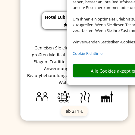
sehen, besser an Ihre Bedürfnisse
unsere Besucher kommen oder um u
Hotel Lubicz Wellness & Spa
Um Ihnen ein optimales Erlebnis z
zuzugreifen. Wenn Sie diesen Tech
verarbeiten. Wenn Sie ihre Zusti
Wir verwenden Statistiken-Cookies
Genießen Sie eine Auszeit in einem der
Cookie-Richtlinie
größten Medical Spas an der Ostsee auf 2
Etagen. Traditionelle Kuren, fernöstliche
Anwendungen und klassische
Alle Cookies akzeptie
Beautybehandlungen sorgen für den richtigen
Wohlfühlfaktor.
ab 211 €