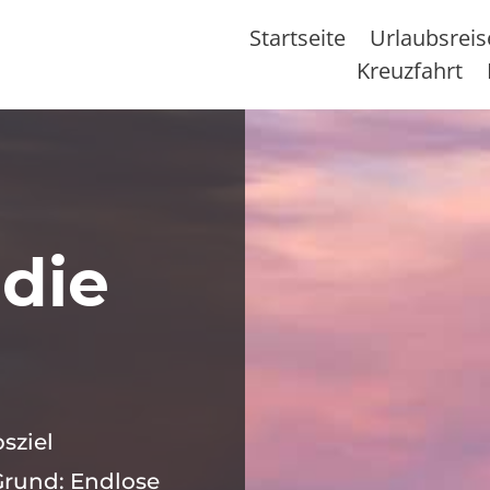
Startseite
Urlaubsrei
Kreuzfahrt
 die
sziel
Grund: Endlose