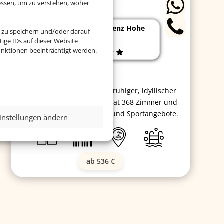
essen, um zu verstehen, woher
Yachthafenresidenz Hohe
 zu speichern und/oder darauf
Düne
ige IDs auf dieser Website
nktionen beeinträchtigt werden.
Das Hotel befindet sich in ruhiger, idyllischer
Lage am Meer. Das Hotel hat 368 Zimmer und
bietet sehr viele Wellness-und Sportangebote.
instellungen ändern
ab 536 €