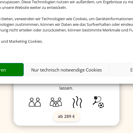
 anzupassen. Diese Technologien nutzen wir außerdem, um Ergebnisse zu m
nsere Website weiter zu entwickeln.
Royal Tulip Sand Hotel
u bieten, verwenden wir Technologien wie Cookies, um Geräteinformationen
nologien zustimmmen, können wir Daten wie das Surfverhalten oder eindeut
mmung nicht erteilen oder zurückziehen, können bestimmte Merkmale und Fu
 und Marketing Cookies.
Das Hotel ist eine äußerst gelungene
Verbindung von Design und Luxus. Das
Herzstück ist der SPA- und Wellnessbereich.
Auf der Dachterrasse einfach nur entspannen
ren
Nur technisch notwendige Cookies
E
oder bei Massagen, verschiedenen Wellness-
und Beautybehandlungen die Seele baumeln
lassen.
ab 289 €